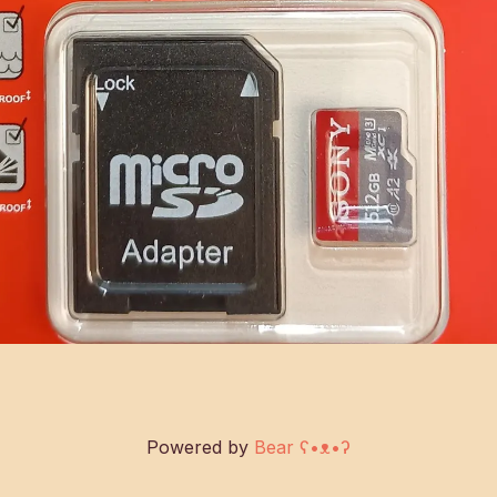
Powered by
Bear
ʕ•ᴥ•ʔ