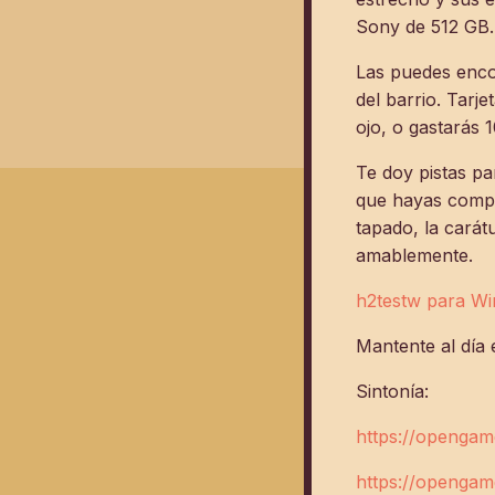
Sony de 512 GB...
Las puedes enco
del barrio. Tarj
ojo, o gastarás 1
Te doy pistas p
que hayas compr
tapado, la carátu
amablemente.
h2testw para W
Mantente al día 
Sintonía:
https://opengame
https://opengam