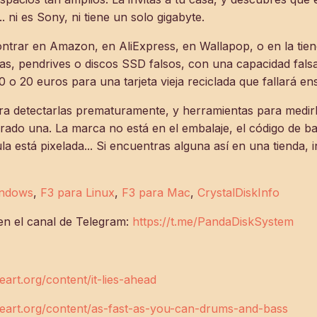
 ni es Sony, ni tiene un solo gigabyte.
ntrar en Amazon, en AliExpress, en Wallapop, o en la tien
etas, pendrives o discos SSD falsos, con una capacidad fal
0 o 20 euros para una tarjeta vieja reciclada que fallará en
ara detectarlas prematuramente, y herramientas para medir
ado una. La marca no está en el embalaje, el código de ba
la está pixelada... Si encuentras alguna así en una tienda, 
indows
,
F3 para Linux
,
F3 para Mac
,
CrystalDiskInfo
en el canal de Telegram:
https://t.me/PandaDiskSystem
art.org/content/it-lies-ahead
eart.org/content/as-fast-as-you-can-drums-and-bass