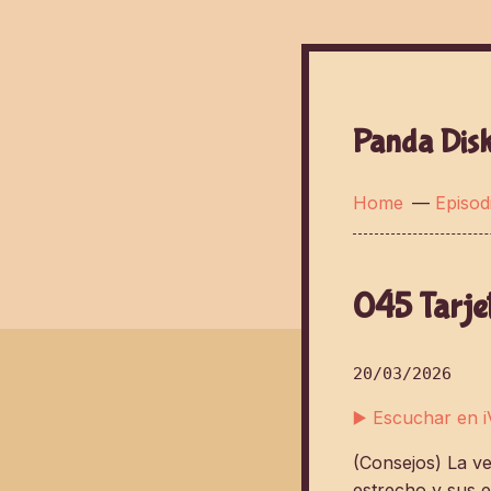
Panda Dis
Home
—
Episod
045 Tarjet
20/03/2026
▶️ Escuchar en 
(Consejos) La ves
estrecho y sus e