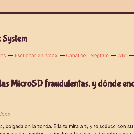
k System
ios
—
Escuchar en iVoox
—
Canal de Telegram
—
Wiki
as MicroSD fraudulentas, y dónde enc
iVoox
, colgada en la tienda. Ella te mira a ti, y te seduce con su
spacios tan amplios. La invitas a tu casa, y descubres que