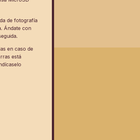
da de fotografía
sa. Ándate con
seguida.
las en caso de
rras está
indícaselo