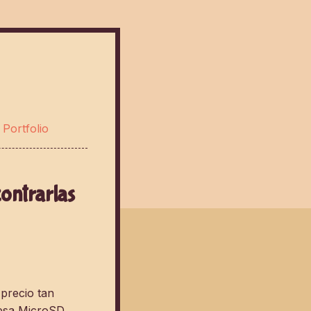
—
Portfolio
ontrarlas
 precio tan
 esa MicroSD