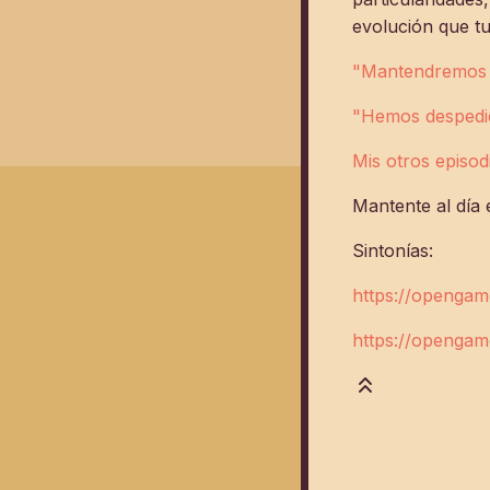
evolución que t
"Mantendremos e
"Hemos despedido
Mis otros episod
Mantente al día 
Sintonías:
https://opengam
https://opengame