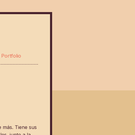
—
Portfolio
ce más. Tiene sus
es, junto a la