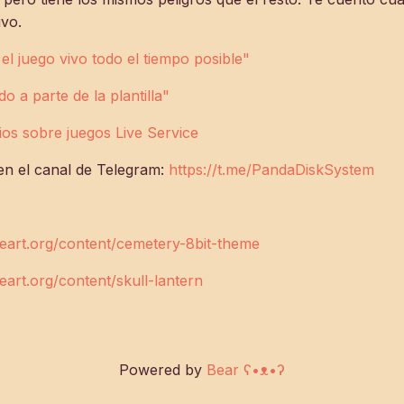
uvo.
l juego vivo todo el tiempo posible"
 a parte de la plantilla"
ios sobre juegos Live Service
en el canal de Telegram:
https://t.me/PandaDiskSystem
eart.org/content/cemetery-8bit-theme
art.org/content/skull-lantern
Powered by
Bear
ʕ•ᴥ•ʔ