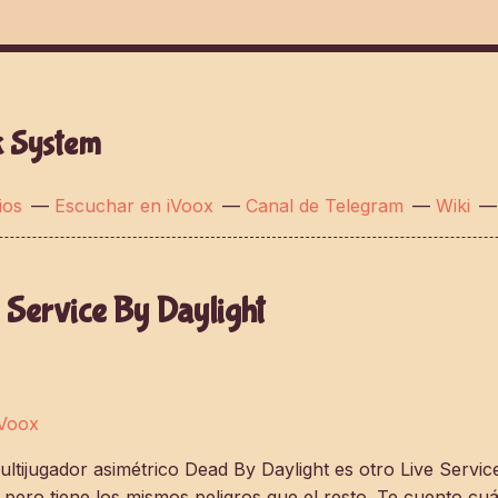
k System
ios
—
Escuchar en iVoox
—
Canal de Telegram
—
Wiki
Service By Daylight
iVoox
 multijugador asimétrico Dead By Daylight es otro Live Servi
, pero tiene los mismos peligros que el resto. Te cuento cuál