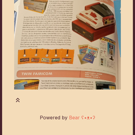
Powered by
Bear
ʕ•ᴥ•ʔ