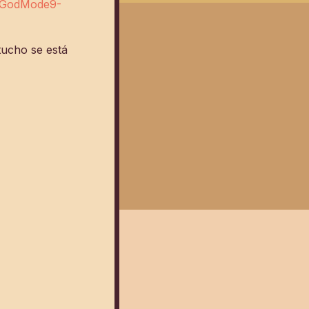
o/GodMode9-
tucho se está