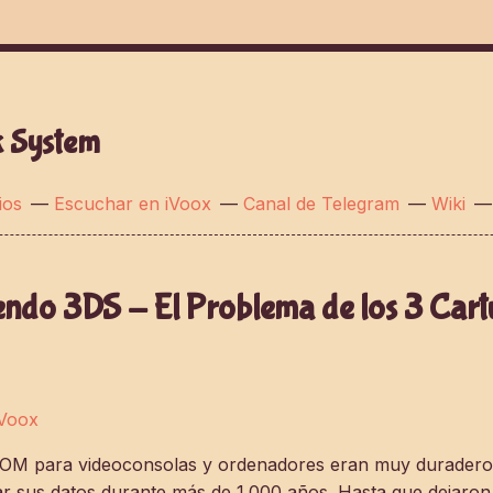
k System
ios
—
Escuchar en iVoox
—
Canal de Telegram
—
Wiki
endo 3DS - El Problema de los 3 Cart
iVoox
OM para videoconsolas y ordenadores eran muy duraderos 
r sus datos durante más de 1.000 años. Hasta que dejaron