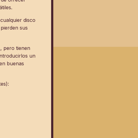
tiles.
 cualquier disco
 pierden sus
 pero tienen
ntroducirlos un
r en buenas
es):