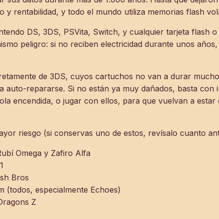
o y rentabilidad, y todo el mundo utiliza memorias flash volá
tendo DS, 3DS, PSVita, Switch, y cualquier tarjeta flash o
smo peligro: si no reciben electricidad durante unos años,
etamente de 3DS, cuyos cartuchos no van a durar mucho,
 auto-repararse. Si no están ya muy dañados, basta con i
sola encendida, o jugar con ellos, para que vuelvan a esta
yor riesgo (si conservas uno de estos, revísalo cuanto ant
bí Omega y Zafiro Alfa
1
sh Bros
m (todos, especialmente Echoes)
Dragons Z