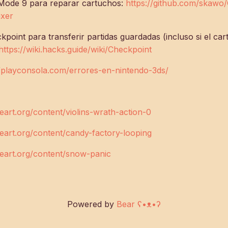
de 9 para reparar cartuchos:
https://github.com/skaw
ixer
int para transferir partidas guardadas (incluso si el car
https://wiki.hacks.guide/wiki/Checkpoint
//playconsola.com/errores-en-nintendo-3ds/
art.org/content/violins-wrath-action-0
eart.org/content/candy-factory-looping
eart.org/content/snow-panic
Powered by
Bear
ʕ•ᴥ•ʔ