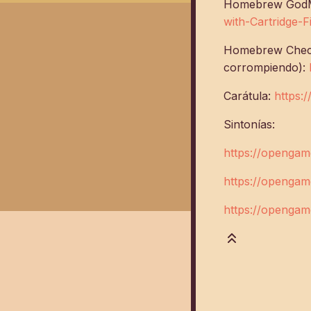
Homebrew GodMo
with-Cartridge-F
Homebrew Checkpo
corrompiendo):
Carátula:
https:
Sintonías:
https://opengame
https://opengam
https://opengam