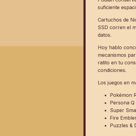
suficiente espaci
Cartuchos de Nin
SSD corren el mi
datos.
Hoy hablo concr
mecanismos para
ratito en tu con
condiciones.
Los juegos en ma
Pokémon Ru
Persona Q 
Super Sma
Fire Emble
Puzzles & 