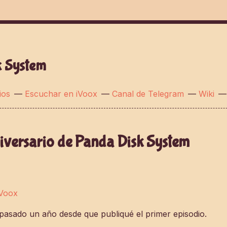
k System
ios
—
Escuchar en iVoox
—
Canal de Telegram
—
Wiki
iversario de Panda Disk System
iVoox
 pasado un año desde que publiqué el primer episodio.