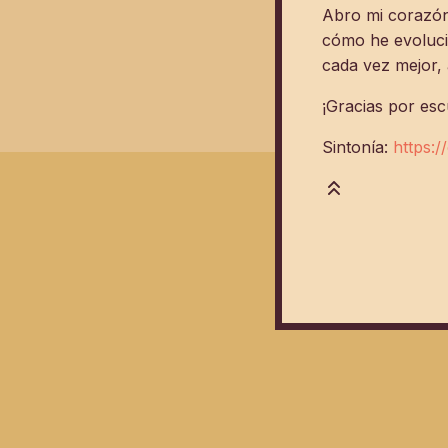
Abro mi corazón
cómo he evolucio
cada vez mejor, 
¡Gracias por es
Sintonía:
https: