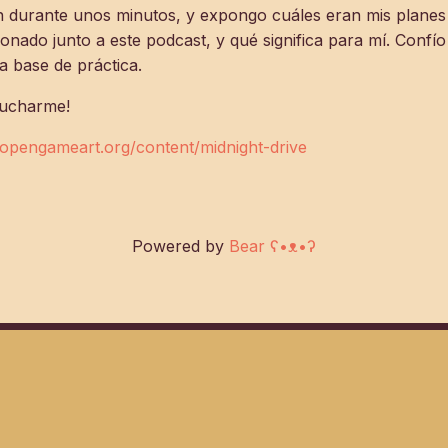
 durante unos minutos, y expongo cuáles eran mis planes a
nado junto a este podcast, y qué significa para mí. Conf
a base de práctica.
cucharme!
//opengameart.org/content/midnight-drive
Powered by
Bear
ʕ•ᴥ•ʔ