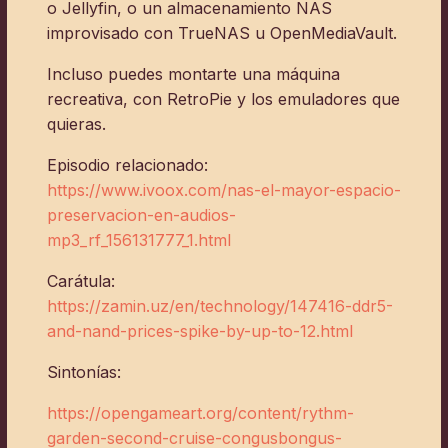
o Jellyfin, o un almacenamiento NAS
improvisado con TrueNAS u OpenMediaVault.
Incluso puedes montarte una máquina
recreativa, con RetroPie y los emuladores que
quieras.
Episodio relacionado:
https://www.ivoox.com/nas-el-mayor-espacio-
preservacion-en-audios-
mp3_rf_156131777_1.html
Carátula:
https://zamin.uz/en/technology/147416-ddr5-
and-nand-prices-spike-by-up-to-12.html
Sintonías:
https://opengameart.org/content/rythm-
garden-second-cruise-congusbongus-